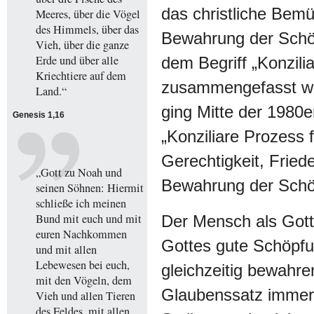
das christliche Bem
Meeres, über die Vögel
des Himmels, über das
Bewahrung der Schö
Vieh, über die ganze
Erde und über alle
dem Begriff „Konzili
Kriechtiere auf dem
zusammengefasst wu
Land.“
ging Mitte der 1980e
Genesis 1,16
„Konziliare Prozess 
Gerechtigkeit, Fried
„Gott zu Noah und
Bewahrung der Schö
seinen Söhnen: Hiermit
schließe ich meinen
Bund mit euch und mit
Der Mensch als Gott
euren Nachkommen
Gottes gute Schöpf
und mit allen
Lebewesen bei euch,
gleichzeitig bewahre
mit den Vögeln, dem
Glaubenssatz immer
Vieh und allen Tieren
des Feldes, mit allen