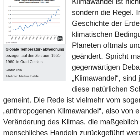
Klimawandel ist nic
sondern die Regel. I
Geschichte der Erde
klimatischen Bedin
Planeten oftmals und
Globale Temperatur- abweichung
geändert. Spricht ma
bezogen auf den Zeitraum 1951-
1980, in Grad Celsius
gegenwärtigen Deba
Grafik: i-bio
„Klimawandel“, sind 
Titelfoto: Markus Belde
diese natürlichen 
gemeint. Die Rede ist vielmehr vom sog
„anthropogenen Klimawandel“, also von e
Veränderung des Klimas, die maßgeblich
menschliches Handeln zurückgeführt wer