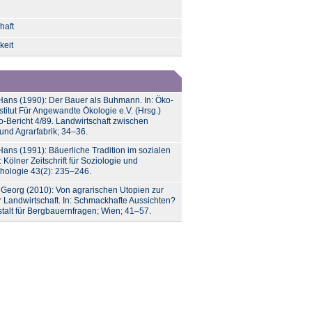
haft
keit
Hans (1990): Der Bauer als Buhmann. In: Öko-
Institut Für Angewandte Ökologie e.V. (Hrsg.)
o-Bericht 4/89. Landwirtschaft zwischen
 und Agrarfabrik; 34–36.
Hans (1991): Bäuerliche Tradition im sozialen
 Kölner Zeitschrift für Soziologie und
hologie 43(2): 235–246.
 Georg (2010): Von agrarischen Utopien zur
r Landwirtschaft. In: Schmackhafte Aussichten?
alt für Bergbauernfragen; Wien; 41–57.