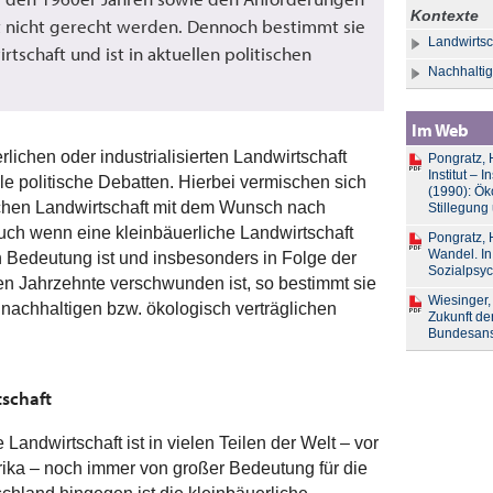
Kontexte
ft nicht gerecht werden. Dennoch bestimmt sie
Landwirtsc
rtschaft und ist in aktuellen politischen
Nachhaltig
Im Web
lichen oder industrialisierten Landwirtschaft
Pongratz, 
Institut – 
e politische Debatten. Hierbei vermischen sich
(1990): Ök
lichen Landwirtschaft mit dem Wunsch nach
Stillegung
Auch wenn eine kleinbäuerliche Landwirtschaft
Pongratz, 
Wandel. In:
 Bedeutung ist und insbesonders in Folge der
Sozialpsyc
n Jahrzehnte verschwunden ist, so bestimmt sie
Wiesinger,
 nachhaltigen bzw. ökologisch verträglichen
Zukunft de
Bundesanst
tschaft
e Landwirtschaft ist in vielen Teilen der Welt – vor
erika – noch immer von großer Bedeutung für die